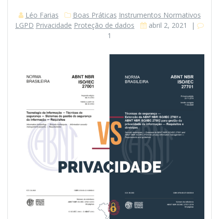
Léo Farias
Boas Práticas
Instrumentos Normativos
LGPD
Privacidade
Proteção de dados
abril 2, 2021
|
1