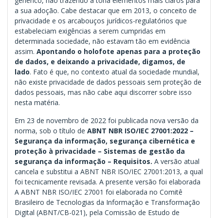
genérico, não trazendo à tona elementos mais claros para
a sua adoção. Cabe destacar que em 2013, o conceito de
privacidade e os arcabouços jurídicos-regulatórios que
estabeleciam exigências a serem cumpridas em
determinada sociedade, não estavam tão em evidência
assim.
Apontando o holofote apenas para a proteção
de dados, e deixando a privacidade, digamos, de
lado
. Fato é que, no contexto atual da sociedade mundial,
não existe privacidade de dados pessoais sem proteção de
dados pessoais, mas não cabe aqui discorrer sobre isso
nesta matéria.
Em 23 de novembro de 2022 foi publicada nova versão da
norma, sob o título de
ABNT NBR ISO/IEC 27001:2022 –
Segurança da informação, segurança cibernética e
proteção à privacidade – Sistemas de gestão da
segurança da informação – Requisitos.
A versão atual
cancela e substitui a ABNT NBR ISO/IEC 27001:2013, a qual
foi tecnicamente revisada. A presente versão foi elaborada
A ABNT NBR ISO/IEC 27001 foi elaborada no Comitê
Brasileiro de Tecnologias da Informação e Transformação
Digital (ABNT/CB-021), pela Comissão de Estudo de