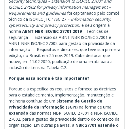
Security techniques – Extension to ISO/IEC 27001 and
ISO/IEC 27002 for privacy information management –
Requirements and guidelines
foi capitaneado pelo comitê
técnico da ISO/IEC JTC 1/SC 27 –
Information security,
cybersecurity and privacy protection
, e deu origem à
norma
ABNT NBR ISO/IEC 27701:2019
– Técnicas de
segurança — Extensão da ABNT NBR ISO/IEC 27001 e
ABNT NBR ISO/IEC 27002 para gestão da privacidade da
informação — Requisitos e diretrizes, que teve sua primeira
edição, no Brasil, em 25 nov. 2019. Cabe destacar que
houve, em 11.02.2020, publicação de uma errata para a
inclusão de itens na Tabela C.2.
Por que essa norma é tão importante?
Porque ela especifica os requisitos e fornece as diretrizes
para o estabelecimento, implementação, manutenção e
melhoria contínua de um
Sistema de Gestão de
Privacidade da Informação (SGPI)
na forma de uma
extensão
das normas NBR ISO/IEC 27001 e NBR ISO/IEC
27002, para a gestão da privacidade dentro do contexto da
organização. Em outras palavras, a
NBR 27701 estende o