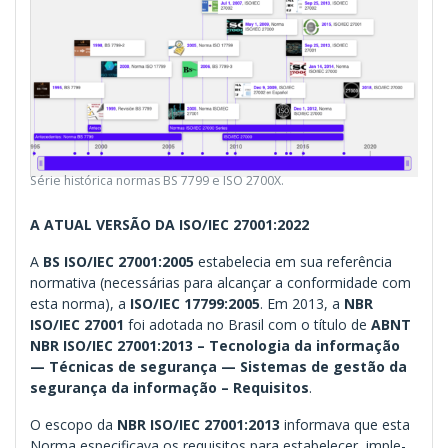
Série histórica normas BS 7799 e ISO 2700X.
A ATUAL VERSÃO DA ISO/IEC 27001:2022
A
BS ISO/IEC 27001:2005
estabelecia em sua referência
normativa (necessárias para alcançar a conformidade com
esta norma), a
ISO/IEC 17799:2005
. Em 2013, a
NBR
ISO/IEC 27001
foi adotada no Brasil com o título de
ABNT
NBR ISO/IEC 27001:2013 – Tecnologia da informação
— Técnicas de segurança — Sistemas de gestão da
segurança da informação – Requisitos
.
O escopo da
NBR ISO/IEC 27001:2013
informava que esta
Norma especificava os requisitos para estabelecer, imple­