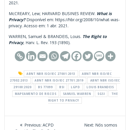
2021.
McCREARY, Lew; HARVARD BUSINES REVIEW.
What is
Privacy?
Disponível em: https://hbr.org/2008/10/what-was-
privacy. Acesso em: 1 abr. 2021.
WARREN, Samuel & BRANDEIS, Louis.
The Right to
Privacy
, Harv. L. Rev. 193 (1890).
ABNT NBR ISO/IEC 27001:2013
ABNT NBR ISO/IEC
27002:2013
ABNT NBR ISO/IEC 27701:2019
ABNT NBR ISO/IEC
29100:2020
BS 77099
BSI
LGPD
LOUIS BRANDEIS
MAPEAMENTO DE RISCOS
SAMUEL WARREN
SGSI
THE
RIGHT TO PRIVACY
Navegação
Previous
Next
Previous:
ACPD
Next:
Nós somos