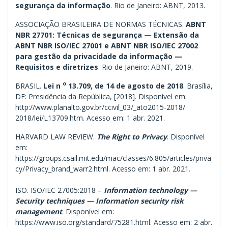
segurança da informação
. Rio de Janeiro: ABNT, 2013.
ASSOCIAÇÃO BRASILEIRA DE NORMAS TÉCNICAS.
ABNT
NBR 27701: Técnicas de segurança — Extensão da
ABNT NBR ISO/IEC 27001 e ABNT NBR ISO/IEC 27002
para gestão da privacidade da informação —
Requisitos e diretrizes
. Rio de Janeiro: ABNT, 2019.
o
BRASIL.
Lei n
13.709, de 14 de agosto de 2018
. Brasília,
DF: Presidência da República, [2018]. Disponível em:
http://www.planalto.gov.br/ccivil_03/_ato2015-2018/
2018/lei/L13709.htm. Acesso em: 1 abr. 2021.
HARVARD LAW REVIEW.
The Right to Privacy
. Disponível
em:
https://groups.csail.mit.edu/mac/classes/6.805/articles/priva
cy/Privacy_brand_warr2.html. Acesso em: 1 abr. 2021.
ISO. ISO/IEC 27005:2018 –
Information technology —
Security techniques — Information security risk
management
. Disponível em:
https://www.iso.org/standard/75281.html. Acesso em: 2 abr.