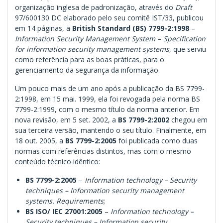
organização inglesa de padronização, através do
Draft
97/600130 DC elaborado pelo seu comitê IST/33, publicou
em 14 páginas, a
British Standard (BS) 7799-2:1998
–
Information Security Management System
–
Specification
for information security management systems
, que serviu
como referência para as boas práticas, para o
gerenciamento da segurança da informação.
Um pouco mais de um ano após a publicação da BS 7799-
2:1998, em 15 mai. 1999, ela foi revogada pela norma BS
7799-2:1999, com o mesmo título da norma anterior. Em
nova revisão, em 5 set. 2002, a
BS 7799-2:2002
chegou em
sua terceira versão, mantendo o seu título. Finalmente, em
18 out. 2005, a
BS 7799-2:2005
foi publicada como duas
normas com referências distintos, mas com o mesmo
conteúdo técnico idêntico:
BS 7799-2:2005
–
Information technology – Security
techniques – Information security management
systems. Requirements
;
BS ISO/ IEC 27001:2005
–
Information technology –
Security techniques – Information security