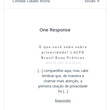
de
post:
post:
Convida: Claudio Rocha
sociais
Post
One Response
O que você sabe sobre
privacidade? | ACPD
Brasil Boas Práticas
abril 20, 2021 às 6:26 pm
[…] compartilhei aqui, mas cabe
lembrar que, de maneira a
chamar mais atenção, a
primeira citação de privacidade
foi […]
Responder