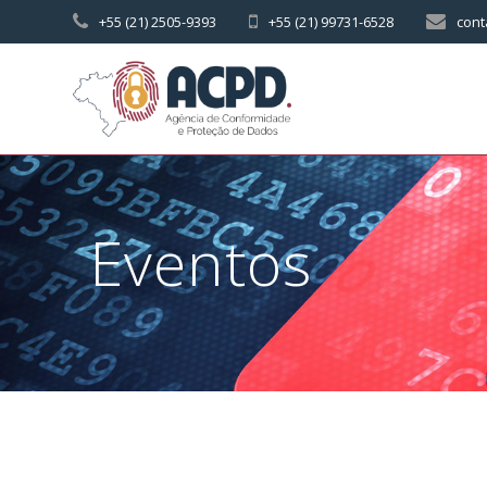
Skip
+55 (21) 2505-9393
+55 (21) 99731-6528
cont
to
content
Eventos